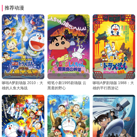
推荐动漫
哆啦A梦剧场版 2010：大
蜡笔小新1995剧场版 云
哆啦A梦剧场版 1988：大
雄的人鱼大海战
黑斋的野心
雄的平行西游记