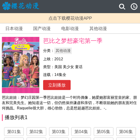
点击下载樱花动漫APP
日本动漫
国产动漫
电影动漫
其他动漫
芭比之梦想豪宅第一季
分类：
其他动漫
上映：2012
类型：美国 美少女 童话
连载：14集全
立刻播放
芭比娃娃：梦幻庄园第一季芭比娃娃是一个时尚偶像，她爱她那富丽堂皇的家、朋
友和完美先生。她知道这一切，但仍然保持谦虚和亲切，不断鼓励她的朋友面对任
何挑战。Raquelle很大胆，雄心勃勃，总是想超越芭比娃娃。-。
播放列表1
第01集
第02集
第03集
第04集
第05集
第06集