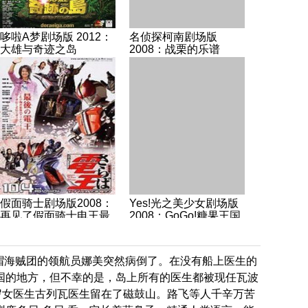
哆啦A梦剧场版 2012：
名侦探柯南剧场版
大雄与奇迹之岛
2008：战栗的乐谱
假面骑士剧场版2008：
Yes!光之美少女剧场版
再见了假面骑士电王最
2008：GoGo!糖果王国
后的倒计时
的快乐生日
草帽海贼团的领航员娜美突然病倒了。在没有船上医生的
国的地方，但不幸的是，岛上所有的医生都被现任瓦波
岁女医生古列瓦医生留在了磁鼓山。路飞等人千辛万苦