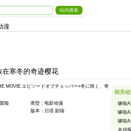
动漫
绽放在寒冬的奇迹樱花
 THE MOVIE エピソードオブチョッパー+冬に咲く、奇
相关动
之谜：冬季绽放、奇迹的樱花/航海王 THE MOVIE 喬
花/One Piece: Episode Of Episode Of
 冒险
类型：电影动漫
哆啦A
 Saku Kiseki No S
版本：日语 剧场
哆啦A
哆啦A
名侦探