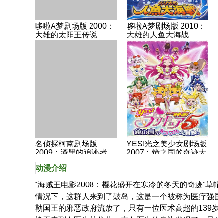
哆啦A梦剧场版 2000：
哆啦A梦剧场版 2010：
大雄的太阳王传说
大雄的人鱼大海战
名侦探柯南剧场版
YES!光之美少女剧场版
2009：漆黑的追迹者
2007：镜之国的奇迹大
冒险
动漫介绍
“海贼王电影2008：樱花盛开在寒冷的冬天的奇迹”
情况下，这群人来到了鼓岛，这是一个被称为医疗强
勒国王的邪恶政府流放了，只有一位医术高超的139