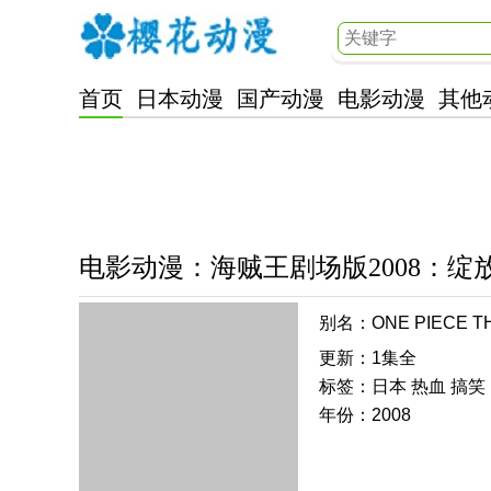
首页
日本动漫
国产动漫
电影动漫
其他
樱花动漫
电影动漫
：
海贼王剧场版2008：
别名：ONE PIECE
跡の桜/航海王乔巴身世
更新：1集全
巴身世之謎 冬季錠放、奇跡的桜
标签：日本 热血 搞笑
Chopper Plus Fuyu Ni
年份：2008