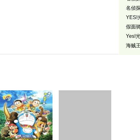
名侦探
YES
假面骑
Yes
海贼王