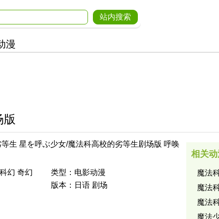
动漫
场版
等生 星を呼ぶ少女/魔法科高校的劣等生剧场版 呼唤
相关动
 科幻 奇幻
类型：电影动漫
魔法
版本：日语 剧场
魔法
魔法
魔法少