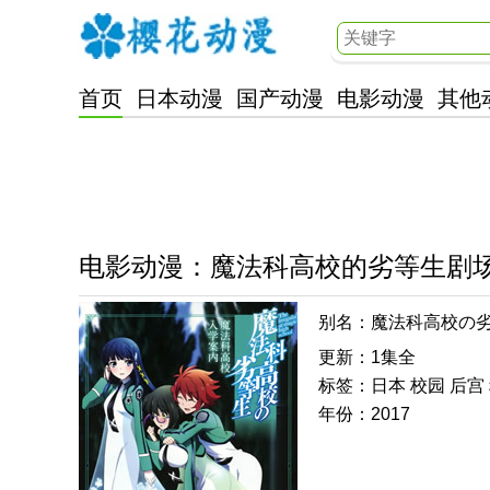
首页
日本动漫
国产动漫
电影动漫
其他
樱花动漫
电影动漫
：
魔法科高校的劣等生剧
别名：魔法科高校の劣
星星的少女
更新：1集全
标签：日本 校园 后宫
年份：2017