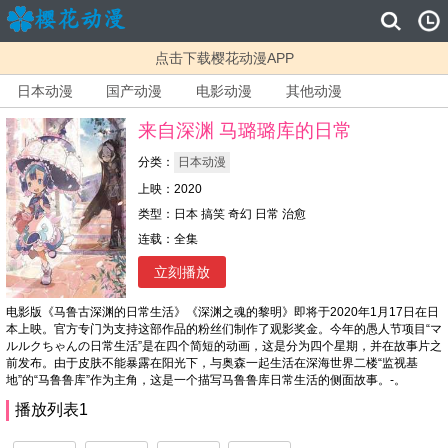
点击下载樱花动漫APP
日本动漫
国产动漫
电影动漫
其他动漫
来自深渊 马璐璐库的日常
分类：
日本动漫
上映：2020
类型：日本 搞笑 奇幻 日常 治愈
连载：全集
立刻播放
电影版《马鲁古深渊的日常生活》《深渊之魂的黎明》即将于2020年1月17日在日
本上映。官方专门为支持这部作品的粉丝们制作了观影奖金。今年的愚人节项目“マ
ルルクちゃんの日常生活”是在四个简短的动画，这是分为四个星期，并在故事片之
前发布。由于皮肤不能暴露在阳光下，与奥森一起生活在深海世界二楼“监视基
地”的“马鲁鲁库”作为主角，这是一个描写马鲁鲁库日常生活的侧面故事。-。
播放列表1