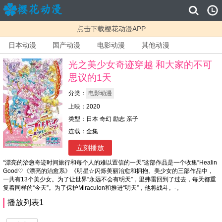
点击下载樱花动漫APP
日本动漫
国产动漫
电影动漫
其他动漫
光之美少女奇迹穿越 和大家的不可
思议的1天
分类：
电影动漫
上映：2020
类型：日本 奇幻 励志 亲子
连载：全集
立刻播放
“漂亮的治愈奇迹时间旅行和每个人的难以置信的一天”这部作品是一个收集“Healin
Good♡《漂亮的治愈系》《明星☆闪烁美丽治愈和拥抱。美少女的三部作品中，
一共有13个美少女。为了让世界“永远不会有明天”，里弗雷回到了过去，每天都重
复着同样的“今天”。为了保护Miraculon和推进“明天”，他将战斗。-。
播放列表1