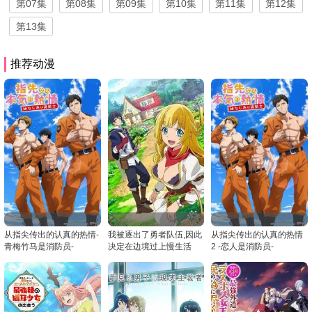
第07集
第08集
第09集
第10集
第11集
第12集
第13集
推荐动漫
从指尖传出的认真的热情-
我被逐出了勇者队伍,因此
从指尖传出的认真的热情
青梅竹马是消防员-
决定在边境过上慢生活
2 -恋人是消防员-