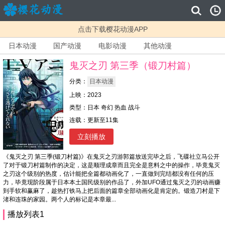
点击下载樱花动漫APP
日本动漫
国产动漫
电影动漫
其他动漫
鬼灭之刃 第三季（锻刀村篇）
分类：
日本动漫
上映：2023
类型：日本 奇幻 热血 战斗
连载：更新至11集
立刻播放
《鬼灭之刃 第三季(锻刀村篇)》在鬼灭之刃游郭篇放送完毕之后，飞碟社立马公开
了对于锻刀村篇制作的决定，这是顺理成章而且完全是意料之中的操作，毕竟鬼灭
之刃这个级别的热度，估计能把全篇都动画化了，一直做到完结都没有任何的压
力，毕竟现阶段属于日本本土国民级别的作品了，外加UFO通过鬼灭之刃的动画赚
到手软和赢麻了，趁热打铁马上把后面的篇章全部动画化是肯定的。锻造刀村是下
渚和连珠的家园。两个人的标记是本章最...
播放列表1