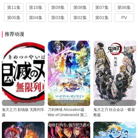
第11集
第10集
第09集
第08集
第07集
第06集
第05集
第04集
第03集
第02集
第01集
PV
推荐动漫
鬼灭之刃 剧场版 无限列车
刀剑神域 Alicization篇
鬼灭之刃 柱众会议・蝶屋
篇
War of Underworld 第二
敷篇
季