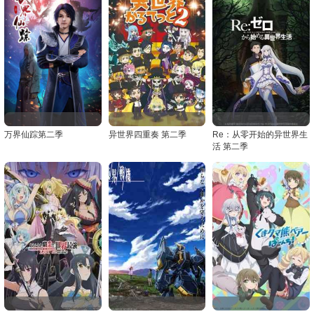
第394集
第393集
第392集
第391集
第390集
第389集
第388集
第387集
第386集
第385集
第384集
第383集
第382集
第381集
第380集
第379集
第378集
第377集
第376集
第375集
第374集
第373集
第372集
第371集
第370集
第369集
第368集
第367集
第366集
第365集
第364集
第363集
第362集
第361集
第360集
第359集
万界仙踪第二季
异世界四重奏 第二季
Re：从零开始的异世界生
第358集
第357集
第356集
第355集
第354集
第353集
活 第二季
第352集
第351集
第350集
第349集
第348集
第347集
第346集
第345集
第344集
第343集
第342集
第341集
第340集
第339集
第338集
第337集
第336集
第335集
第334集
第333集
第332集
第331集
第330集
第329集
第328集
第327集
第326集
第325集
第324集
第323集
第322集
第321集
第320集
第319集
第318集
第317集
第316集
第315集
第314集
第313集
第312集
第311集