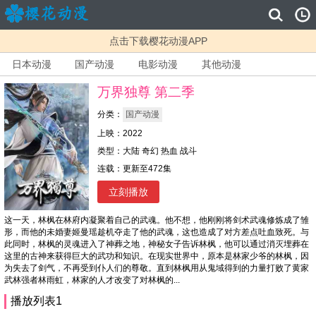
点击下载樱花动漫APP
日本动漫
国产动漫
电影动漫
其他动漫
万界独尊 第二季
分类：
国产动漫
上映：2022
类型：大陆 奇幻 热血 战斗
连载：更新至472集
立刻播放
这一天，林枫在林府内凝聚着自己的武魂。他不想，他刚刚将剑术武魂修炼成了雏
形，而他的未婚妻姬曼瑶趁机夺走了他的武魂，这也造成了对方差点吐血致死。与
此同时，林枫的灵魂进入了神葬之地，神秘女子告诉林枫，他可以通过消灭埋葬在
这里的古神来获得巨大的武功和知识。在现实世界中，原本是林家少爷的林枫，因
为失去了剑气，不再受到仆人们的尊敬。直到林枫用从鬼域得到的力量打败了黄家
武林强者林雨虹，林家的人才改变了对林枫的...
播放列表1