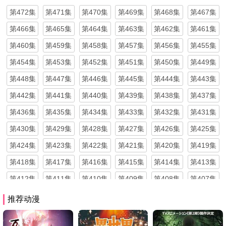
第472集
第471集
第470集
第469集
第468集
第467集
第466集
第465集
第464集
第463集
第462集
第461集
第460集
第459集
第458集
第457集
第456集
第455集
第454集
第453集
第452集
第451集
第450集
第449集
第448集
第447集
第446集
第445集
第444集
第443集
第442集
第441集
第440集
第439集
第438集
第437集
第436集
第435集
第434集
第433集
第432集
第431集
第430集
第429集
第428集
第427集
第426集
第425集
第424集
第423集
第422集
第421集
第420集
第419集
第418集
第417集
第416集
第415集
第414集
第413集
第412集
第411集
第410集
第409集
第408集
第407集
第406集
第405集
第404集
第403集
第402集
第401集
推荐动漫
第400集
第399集
第398集
第397集
第396集
第395集