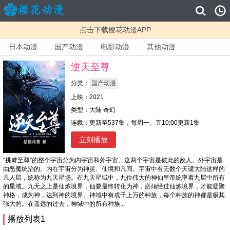
点击下载樱花动漫APP
日本动漫
国产动漫
电影动漫
其他动漫
逆天至尊
分类：
国产动漫
上映：2021
类型：大陆 奇幻
连载：更新至537集，每周一、五10:00更新1集
立刻播放
“挑衅至尊”的整个宇宙分为内宇宙和外宇宙。这两个宇宙是彼此的敌人。外宇宙是
由恶魔统治的。内在宇宙分为神灵、仙境和凡间。宇宙中有无数个天谴大陆这样的
凡人层，统称为九天星场。在九天星域中，九位伟大的神仙皇帝统率着九层中所有
的星域。九天之上是仙炼境界，仙要最终转化为神，必须经过仙炼境界，才能凝聚
神格，成为神，达到神的境界。神域中有成千上万的种族，每个种族的神都是极其
强大的。在遥远的过去，神域中的所有种族...
播放列表1