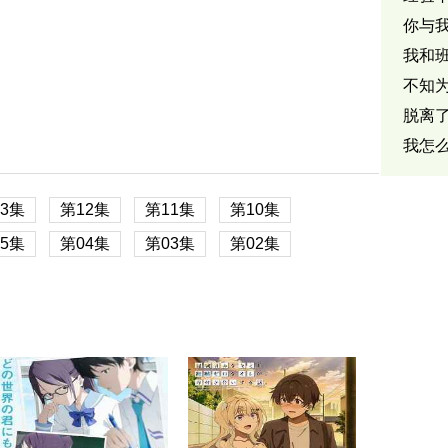
你与
我和
不知
脱离
我怎
能！
3集
第12集
第11集
第10集
5集
第04集
第03集
第02集