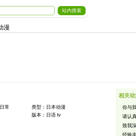
动漫
相关动
 日常
类型：日本动漫
你与
版本：日语 tv
请认
致我
经验