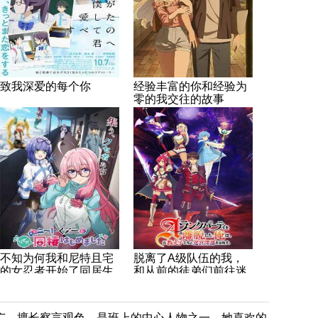
致我深爱的每个你
经验丰富的你和经验为
零的我交往的故事
不知为何我和尼特且宅
脱离了A级队伍的我，
的女忍者开始了同居生
和从前的徒弟们前往迷
活
宫深处。
广、擅长察言观色，是班上的中心人物之一，她喜欢的