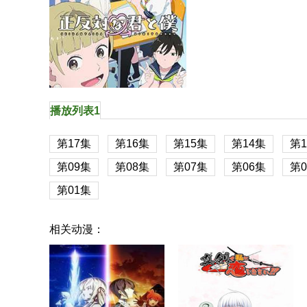
播放列表1
第17集
第16集
第15集
第14集
第1
第09集
第08集
第07集
第06集
第0
第01集
相反的你和我
相关动漫：