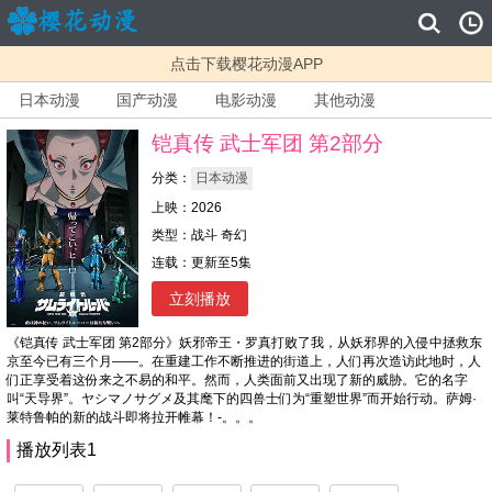
点击下载樱花动漫APP
日本动漫
国产动漫
电影动漫
其他动漫
铠真传 武士军团 第2部分
分类：
日本动漫
上映：2026
类型：战斗 奇幻
连载：更新至5集
立刻播放
《铠真传 武士军团 第2部分》妖邪帝王・罗真打败了我，从妖邪界的入侵中拯救东
京至今已有三个月——。在重建工作不断推进的街道上，人们再次造访此地时，人
们正享受着这份来之不易的和平。然而，人类面前又出现了新的威胁。它的名字
叫“天导界”。ヤシマノサグメ及其麾下的四兽士们为“重塑世界”而开始行动。萨姆·
莱特鲁帕的新的战斗即将拉开帷幕！-。。。
播放列表1