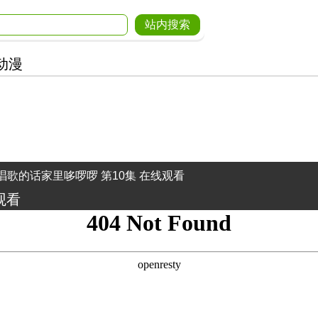
动漫
唱歌的话家里哆啰啰 第10集 在线观看
观看