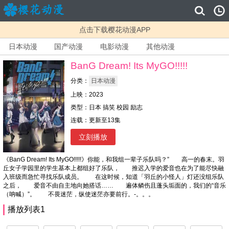
点击下载樱花动漫APP
日本动漫
国产动漫
电影动漫
其他动漫
BanG Dream! Its MyGO!!!!!
分类：
日本动漫
上映：2023
类型：日本 搞笑 校园 励志
连载：更新至13集
立刻播放
《BanG Dream! Its MyGO!!!!!》你能，和我组一辈子乐队吗？” 高一的春末。羽
丘女子学园里的学生基本上都组好了乐队， 推迟入学的爱音也在为了能尽快融
入班级而急忙寻找乐队成员。 在这时候，知道「羽丘的小怪人」灯还没组乐队
之后， 爱音不由自主地向她搭话…… 遍体鳞伤且蓬头垢面的，我们的“音乐
（呐喊）”。 不畏迷茫，纵使迷茫亦要前行。-。。。
播放列表1