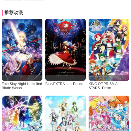
推荐动漫
Fate Stay Night Unlimited
Fate/EXTRA Last Encore
KING OF PRISM ALL
Blade Works
STARS -Prism
Show☆Best Ten-