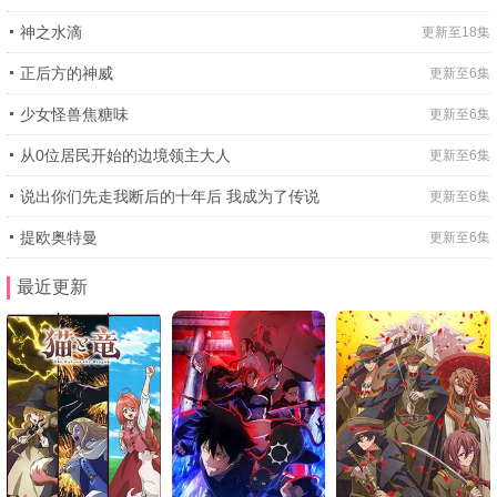
神之水滴
更新至18集
正后方的神威
更新至6集
少女怪兽焦糖味
更新至6集
从0位居民开始的边境领主大人
更新至6集
说出你们先走我断后的十年后 我成为了传说
更新至6集
提欧奥特曼
更新至6集
1
2
3
4
5
6
最近更新