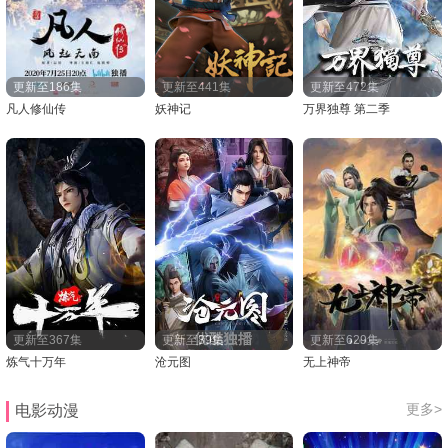
更新至186集
更新至441集
更新至472集
凡人修仙传
妖神记
万界独尊 第二季
更新至367集
更新至89集
更新至629集
炼气十万年
沧元图
无上神帝
更多>
电影动漫