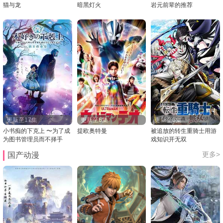
猫与龙
暗黑灯火
岩元前辈的推荐
更新至17集
更新至6集
更新至6集
小书痴的下克上 〜为了成
提欧奥特曼
被追放的转生重骑士用游
为图书管理员而不择手
戏知识开无双
段〜 第四季
更多>
国产动漫