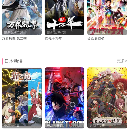
更新至472集
更新至367集
更新至6集
万界独尊 第二季
炼气十万年
提欧奥特曼
更多>
日本动漫
更新至7集
更新至6集
更新至6集