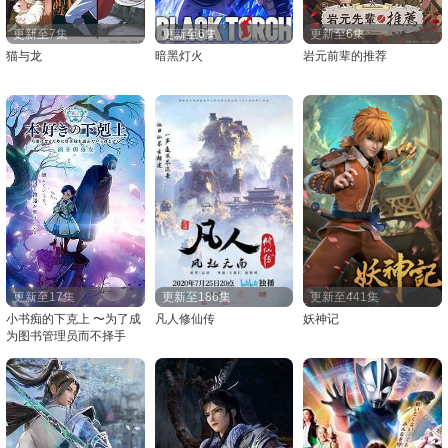
更新至7集
更新至6集
更新至6集
猫与龙
暗黑灯火
岩元前辈的推荐
更新至17集
更新至186集
更新至441集
小书痴的下克上 〜为了成
凡人修仙传
妖神记
为图书管理员而不择手
段〜 第四季