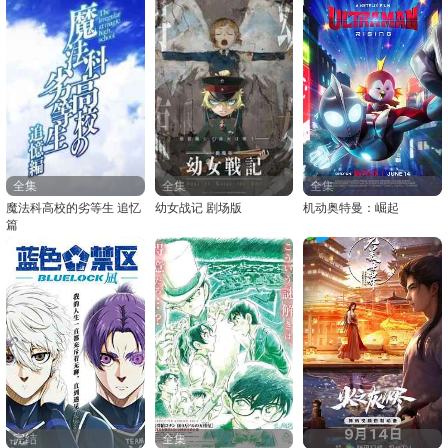
全集
全集
全集
魔法科高校的劣等生 追忆
幼女战记 剧场版
机动奥特曼：崛起
篇
完结
全集