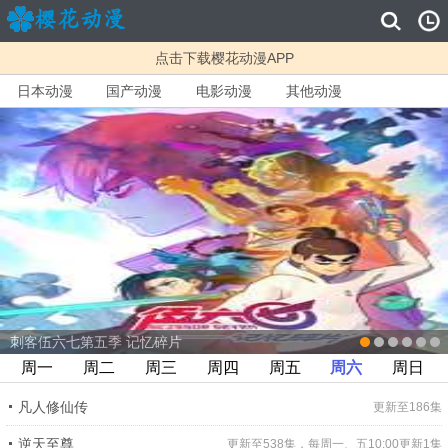
点击下载樱花动漫APP
日本动漫
国产动漫
电影动漫
其他动漫
刺客伍六七第五季 记忆碎片
周一
周二
周三
周四
周五
周六
周日
凡人修仙传
更新至186集
逆天至尊
更新至538集，每周一、五10:00更新1集